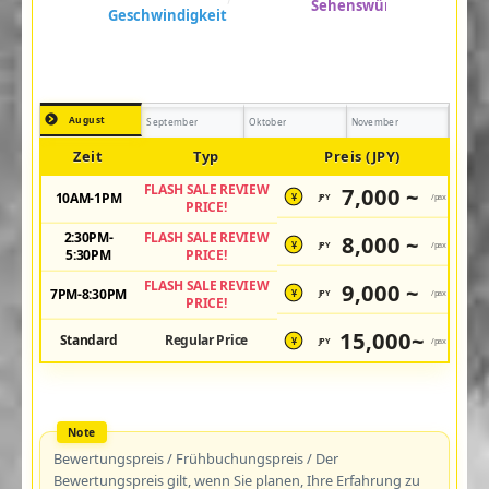
August
September
Oktober
November
Zeit
Typ
Preis (JPY)
FLASH SALE REVIEW
7,000 ~
10AM-1PM
JPY
/pax
¥
PRICE!
2:30PM-
FLASH SALE REVIEW
8,000 ~
JPY
/pax
¥
5:30PM
PRICE!
FLASH SALE REVIEW
9,000 ~
7PM-8:30PM
JPY
/pax
¥
PRICE!
15,000~
Standard
Regular Price
JPY
/pax
¥
Bewertungspreis / Frühbuchungspreis / Der
Bewertungspreis gilt, wenn Sie planen, Ihre Erfahrung zu