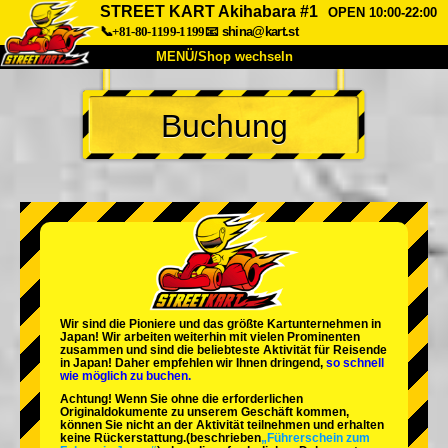
STREET KART Akihabara #1
OPEN 10:00-22:00
📞+81-80-1199-1199
📧
shina@kart.st
MENÜ/Shop wechseln
START
Buchung
Über uns
Spezifikationen
Preise
Anfahrt
Bewertungen
FAQ
Unternehmen
Buchung
Shop wechseln
Tokio Shinagawa
Tokio Akihabara#1
Tokio Akihabara#2
Tokio Shibuya
Wir sind die
Pioniere
und das
größte Kartunternehmen
in
Tokio Shibuya Annex
Tokio Bucht
Japan! Wir arbeiten weiterhin mit
vielen Prominenten
zusammen und sind die
beliebteste Aktivität
für Reisende
in Japan! Daher empfehlen wir Ihnen dringend,
so schnell
Tokio Asakusa
Osaka
wie möglich zu buchen.
Achtung! Wenn Sie ohne die erforderlichen
Okinawa
Originaldokumente zu unserem Geschäft kommen,
können Sie nicht an der Aktivität teilnehmen und erhalten
keine Rückerstattung.
(beschrieben
„Führerschein zum