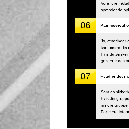
Vore ture inklu
spændende ople
06
Kan reservatio
Ja, ændringer a
kan ændre din r
Hvis du ønsker 
gælder vores an
07
Hvad er det m
Som en sikkerhe
Hvis din gruppe
mindre grupper,
For mere inform