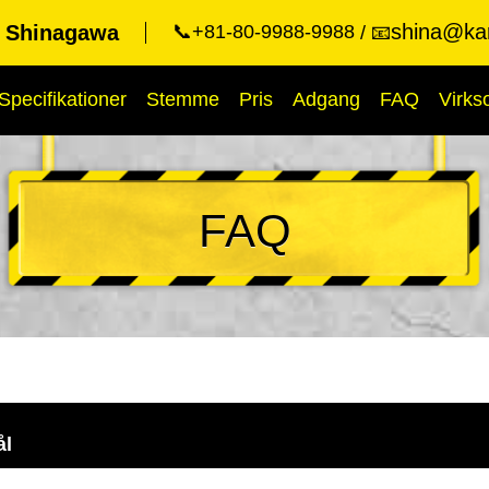
shina@kar
t Shinagawa
📞+81-80-9988-9988
📧
Specifikationer
Stemme
Pris
Adgang
FAQ
Virk
FAQ
ål