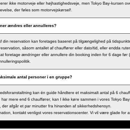
derer ikke motorveje eller højhastighedsveje, men Tokyo Bay-kursen ov
velse, der føles som motorvejskørsel!.
ner ændres eller annulleres?
f din reservation kan foretages baseret på tilgængelighed på tidspunkt
eservation, såsom antallet af chauffører eller dato/tid, eller endda rute
at foretage ændringer eller annullere din booking inden for 6 dage før 
nulleringspolitik.
aksimale antal personer i en gruppe?
dsforanstaltning kan én guide håndtere et maksimalt antal på 6 chauff
 har mere end 6 chauffører, kan I ikke køre sammen i vores Tokyo Bay sh
 der afgår et par minutter fra hinanden af sikkerhedshensyn.
ation, kontakt venligst vores reservationscenter. Vi vil være glade for a