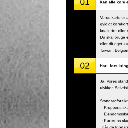
01
Kan alle køre 
Vores karts er 
gyldigt kørekor
knallerter eller
Du skal bruge e
eller dit eget k
Taiwan, Belgi
02
Har I forsikrin
Ja. Vores stand
ulykker. Selvri
Standardforsik
・Kroppens skad
・Ejendomsskade
・Førerens ska
, når de foreta