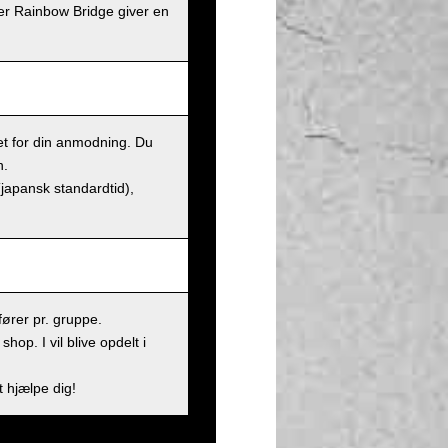
er Rainbow Bridge giver en
et for din anmodning. Du
n.
(japansk standardtid),
ører pr. gruppe.
op. I vil blive opdelt i
t hjælpe dig!