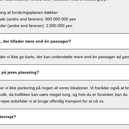
ing af forsikringsplanen dækker:
e (andre end føreren): 800.000.000 yen
r (andre end føreren): 2.000.000 yen
s, der tillader mere end én passager?
lbyder vi ikke go-karts, der kan understøtte mere end én passager ad ga
g på jeres placering?
r vi ikke parkering på nogen af vores lokationer. Vi fraråder også at bru
tik, da trafikken kan være meget tung, og hvis du er forsinket, kan du ik
 rejse anbefaler vi at bruge offentlig transport for at nå os.
torveje?