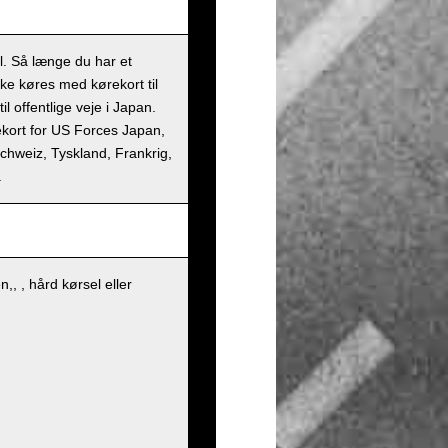
il. Så længe du har et
kke køres med kørekort til
l offentlige veje i Japan.
rekort for US Forces Japan,
 Schweiz, Tyskland, Frankrig,
.
, , hård kørsel eller