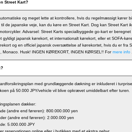
en Street Kart?
automatiske og meget lette at kontrollere, hvis du regelmæssigt kører b
t til de japanske veje, kan du køre en Street Kart. Dog kan Street Kart i
 motorcykler. Advarsel: Street Karts specialbyggede go-kart er beregnet ti
t gyldigt japansk kørekort, et internationalt kørekort, eller et SOFA-kø
ørekort og en officiel japansk oversættelse af kørekortet, hvis du er fra
en, Monaco. Husk! INGEN KØREKORT, INGEN KØRSEL!! For
mere info
g?
ardforsikringsplan med grundlæggende dækning er inkluderet i turprisen,
sikoen på 50.000 JPY/vehicle vil blive opkrævet umiddelbart efter turen.
ringsplanen dækker:
e (andre end føreren): 800.000.000 yen
r (andre end føreren): 2.000.000 yen
de: 5.000.000 JPY
ger reservationen online eller i butikken med et ekstra gebyr.