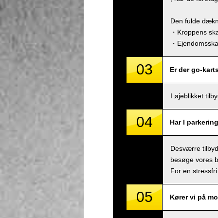
Den fulde dækn
・Kroppens skad
・Ejendomsskade
03
Er der go-kart
I øjeblikket ti
04
Har I parkerin
Desværre tilbyde
besøge vores bu
For en stressfri
05
Kører vi på mo