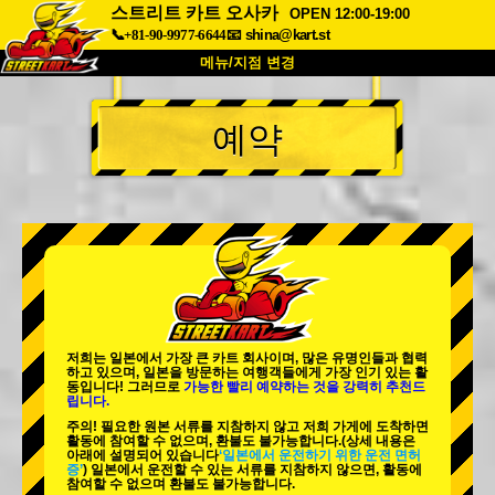
스트리트 카트 오사카
OPEN 12:00-19:00
📞+81-90-9977-6644
📧
shina@kart.st
메뉴/지점 변경
최상단
예약
소개
사양
가격
접근성
고객 리뷰
자주 묻는 질문
회사 정보
예약
지점 변경
도쿄 시나가와 #1
도쿄 아키하바라#1
도쿄 아키하바라#2
도쿄 시부야
저희는 일본에서 가장 큰 카트 회사이며,
많은 유명인
들과 협력
도쿄 시부야 애넥스
도쿄 베이
하고 있으며, 일본을 방문하는 여행객들에게
가장 인기 있는 활
동
입니다! 그러므로
가능한 빨리 예약하는 것을 강력히 추천드
립니다.
도쿄 아사쿠사
오사카
주의! 필요한 원본 서류를 지참하지 않고 저희 가게에 도착하면
활동에 참여할 수 없으며, 환불도 불가능합니다.
(상세 내용은
오키나와
아래에 설명되어 있습니다
‘일본에서 운전하기 위한 운전 면허
증’
) 일본에서 운전할 수 있는 서류를 지참하지 않으면, 활동에
참여할 수 없으며 환불도 불가능합니다.