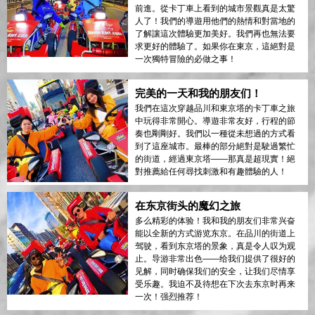
前進。從卡丁車上看到的城市景觀真是太驚
人了！我們的導遊用他們的熱情和對當地的
了解讓這次體驗更加美好。我們再也無法要
求更好的體驗了。如果你在東京，這絕對是
一次獨特冒險的必做之事！
完美的一天和我的朋友们！
我們在這次穿越品川和東京塔的卡丁車之旅
中玩得非常開心。導遊非常友好，行程的節
奏也剛剛好。我們以一種從未想過的方式看
到了這座城市。最棒的部分絕對是駛過繁忙
的街道，經過東京塔——那真是超現實！絕
對推薦給任何尋找刺激和有趣體驗的人！
在东京街头的魔幻之旅
多么精彩的体验！我和我的朋友们非常兴奋
能以全新的方式游览东京。在品川的街道上
驾驶，看到东京塔的景象，真是令人叹为观
止。导游非常出色——给我们提供了很好的
见解，同时确保我们的安全，让我们尽情享
受乐趣。我迫不及待想在下次去东京时再来
一次！强烈推荐！