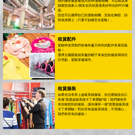
我們擁有最新最強大的4K運動相機，可以租賃來
錄製您或家人/朋友在街頭度過美好時光的POV畫
面。
您也可以攜帶自己的運動相機，安裝在胸部、頭
部或身體上（只要不妨礙安全駕駛）。
租賃配件
駕駛時使用我們各種有趣又時尚的配件來展現風
格！
選擇太陽眼鏡或有趣的帽子來為您的服裝增添些
許亮點，駕駛穿越城市。
租賃服裝
如果你沒有穿上超級英雄服裝，你怎麼能說自己
有過"真實超級英雄卡丁車體驗"呢！我們擁有所
有你能想到的服裝，讓你擁有一個"真實超級英雄
卡丁車體驗！對於所有超級英雄迷，不用擔心，
我們有所有的服裝！