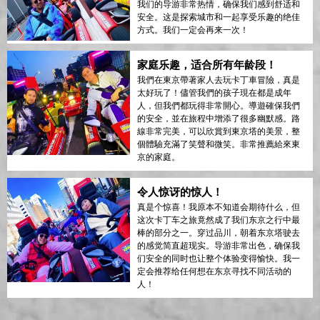
我们的导游非常热情，确保我们感到舒适和
安全。这是探索城市和一起享受乐趣的绝佳
方式。我们一定会再来一次！
家庭乐趣，适合所有年龄段！
我們在東京帶著家人去玩卡丁車冒險，真是
太好玩了！儘管我們的孩子現在都是成年
人，但我們都玩得非常開心。導遊確保我們
的安全，並在旅程中增添了很多幽默感。路
線非常完美，可以欣賞到東京塔的美景，整
個體驗充滿了笑聲和微笑。非常推薦給來東
京的家庭。
令人惊讶的惊人！
真是个惊喜！我原本不知道会期待什么，但
这次卡丁车之旅竟然成了我们东京之行中最
棒的部分之一。穿过品川，朝着东京塔驶去
的感觉简直超现实。导游非常出色，确保我
们安全的同时也让整个体验变得愉快。我一
定会推荐给任何想在东京寻找不同活动的
人！