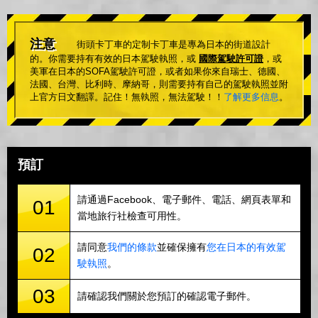
注意
街頭卡丁車的定制卡丁車是專為日本的街道設計
的。你需要持有有效的日本駕駛執照，或
國際駕駛許可證
，或
美軍在日本的SOFA駕駛許可證，或者如果你來自瑞士、德國、
法國、台灣、比利時、摩納哥，則需要持有自己的駕駛執照並附
上官方日文翻譯。記住！無執照，無法駕駛！！
了解更多信息
。
預訂
請通過Facebook、電子郵件、電話、網頁表單和
01
當地旅行社檢查可用性。
請同意
我們的條款
並確保擁有
您在日本的有效駕
02
駛執照
。
03
請確認我們關於您預訂的確認電子郵件。