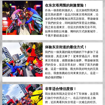
在东京塔周围的刺激冒险！
作為一個喜歡刺激的人，這次旅程對我來說
是完美的選擇！從品川到東京塔再回來，沿
途的景色和興奮無法用言語形容。導遊確保
了我們的安全，同時讓我們享受這次體驗。
我之前去過東京，但這次的視角完全不同。
如果你喜歡以有趣、獨特的方式探索城市，
千萬不要錯過這個！
体验东京街道的最佳方式！
我們在一個美麗的陽光明媚的下午參加了這
個旅遊，真是太棒了！駕車穿過品川，朝著
東京塔前進，感覺就像在做夢。導遊確保我
們的安全，並且非常友好，增添了當天的樂
趣。這是一個冒險、觀光和美好時光的完美
結合。我會推薦給任何來東京的人。這是一
個必做的體驗！
非常适合情侣度假！
我女朋友和我决定尝试卡丁车体验，这是我
们旅行中的亮点之一。在品川的街道上驰
骋，近距离看到东京塔是一次难忘的经历。