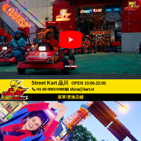
Street Kart 品川
OPEN 10:00-22:00
📞+81-80-9988-9988
📧
shina@kart.st
菜單/更換店鋪
首頁
關於
規格
價格
交通方式
顧客聲音
常見問題