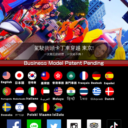
公司
預訂
更換店鋪
東京品川 #1
東京秋葉原#1
東京秋葉原#2
東京澀谷
東京澀谷附屬
東京灣
駕駛街頭卡丁車穿越 東京!
東京淺草
大阪
一次難忘的經歷，一次絕不夠！
沖繩